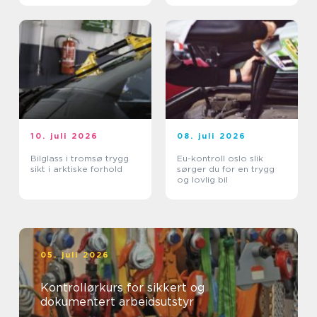
10. juli 2026
08. juli 2026
Bilglass i tromsø trygg
Eu-kontroll oslo slik
sikt i arktiske forhold
sørger du for en trygg
og lovlig bil
05. juli 2026
Kontrollørkurs for sikkert og
dokumentert arbeidsutstyr