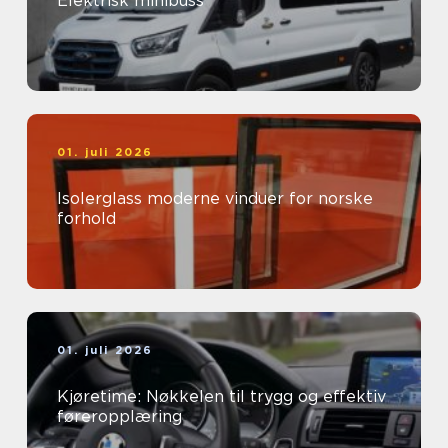
Elektrisk minibuss
01. juli 2026
Isolerglass moderne vinduer for norske
forhold
01. juli 2026
Kjøretime: Nøkkelen til trygg og effektiv
føreropplæring