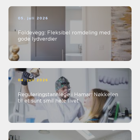
05. juli 2026
Foldevegg: Fleksibel romdeling med
gode lydverdier
04. juli 2026
Reguleringstannlege i Hamar: Nøkkelen
til et sunt smil hele livet