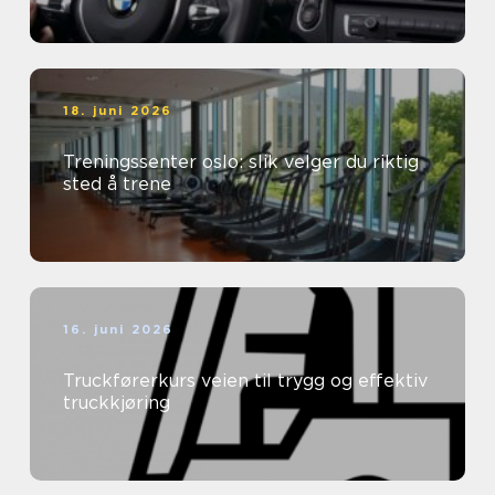
18. juni 2026
Treningssenter oslo: slik velger du riktig
sted å trene
16. juni 2026
Truckførerkurs veien til trygg og effektiv
truckkjøring