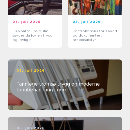
08. juli 2026
05. juli 2026
Eu-kontroll oslo slik
Kontrollørkurs for sikkert
sørger du for en trygg
og dokumentert
og lovlig bil
arbeidsutstyr
05. juli 2026
Tannlege tromsø trygg og moderne
tannbehandling i nord
05. juli 2026