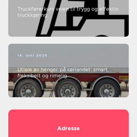
Truckførerkurs veien til trygg og effektiv
truckkjøring
14. juni 2026
Utleie av henger på sørlandet: smart,
fleksibelt og rimelig
Adresse