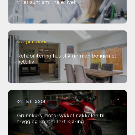
til et sunt smil hele livet
02. juli 2026
Rehabilitering hus slik gir man boligen et
nytt liv
01. juli 2026
Grunnkurs motorsykkel nøkkelen til
trygg og kontrollert kjøring