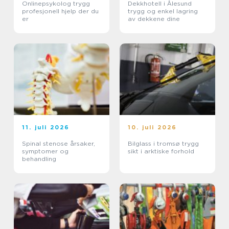
Onlinepsykolog trygg
Dekkhotell i Ålesund
profesjonell hjelp der du
trygg og enkel lagring
er
av dekkene dine
11. juli 2026
10. juli 2026
Spinal stenose årsaker,
Bilglass i tromsø trygg
symptomer og
sikt i arktiske forhold
behandling