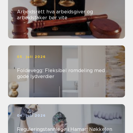
Arbeidsrett hva arbeidsgiver og
arbeidstaker bør vite
05. juli 2026
Foldevegg: Fleksibel romdeling med
gode lydverdier
04. juli 2026
Reguleringstannlege i Hamar: Nøkkelen