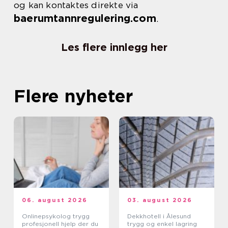
og kan kontaktes direkte via
baerumtannregulering.com
.
Les flere innlegg her
Flere nyheter
06. august 2026
03. august 2026
Onlinepsykolog trygg
Dekkhotell i Ålesund
profesjonell hjelp der du
trygg og enkel lagring