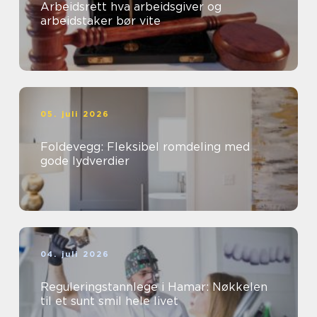
Arbeidsrett hva arbeidsgiver og
arbeidstaker bør vite
05. juli 2026
Foldevegg: Fleksibel romdeling med
gode lydverdier
04. juli 2026
Reguleringstannlege i Hamar: Nøkkelen
til et sunt smil hele livet