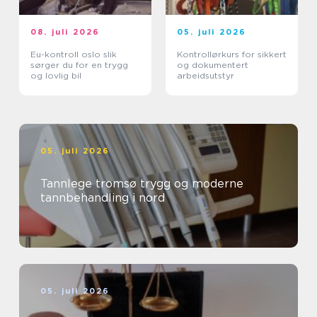
08. juli 2026
05. juli 2026
Eu-kontroll oslo slik
Kontrollørkurs for sikkert
sørger du for en trygg
og dokumentert
og lovlig bil
arbeidsutstyr
05. juli 2026
Tannlege tromsø trygg og moderne
tannbehandling i nord
05. juli 2026