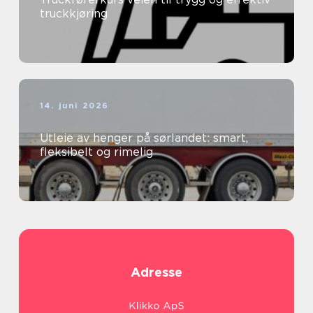
truckkjøring
14. juni 2026
Utleie av henger på sørlandet: smart,
fleksibelt og rimelig
Adresse