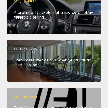
01. juli 2026
Kjøretime: Nøkkelen til trygg og effektiv
føreropplæring
18. juni 2026
Treningssenter oslo: slik velger du riktig
sted å trene
16. juni 2026
Truckførerkurs veien til trygg og effektiv