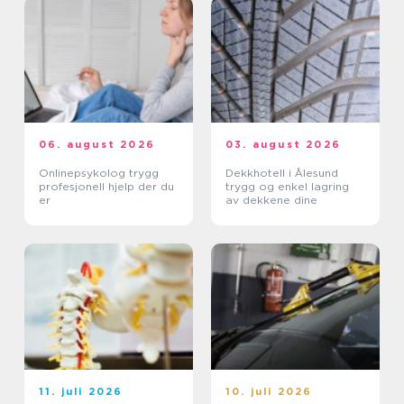
06. august 2026
03. august 2026
Onlinepsykolog trygg
Dekkhotell i Ålesund
profesjonell hjelp der du
trygg og enkel lagring
er
av dekkene dine
11. juli 2026
10. juli 2026