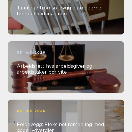
Tannlege tromsø trygg og moderne
tannbehandling i nord
05. juli 2026
Arbeidsrett hva arbeidsgiver og
arbeidstaker bør vite
05. juli 2026
Foldevegg: Fleksibel romdeling med
gode lydverdier