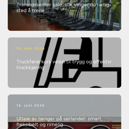
Treningssenter oslo: slik velger du riktig
sted å trene
16. juni 2026
Truckførerkurs veien til trygg og effektiv
truckkjøring
14. juni 2026
Utleie av henger på sørlandet: smart,
fleksibelt og rimelig