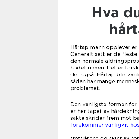
Hva du skal gjøre med
hår
Hårtap menn opplever er e
Generelt sett er de fleste
den normale aldringsprose
hodebunnen. Det er forskj
det også. Hårtap blir vanl
sådan har mange mennesk
problemet.
Den vanligste formen for 
er her tapet av hårdekni
sakte skrider frem mot b
forekommer vanligvis ho
som b
trettiårene og skjer av fo