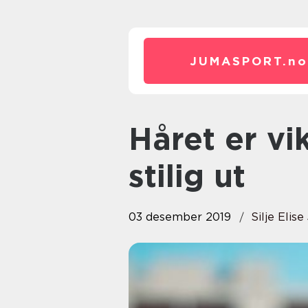
JUMASPORT.
no
Håret er viktig, og det skal se
stilig ut
03 desember 2019
Silje Elis