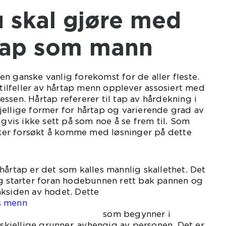
tap som mann
n ganske vanlig forekomst for de aller fleste.
 tilfeller av hårtap menn opplever assosiert med
ssen. Hårtap refererer til tap av hårdekning i
ellige former for hårtap og varierende grad av
igvis ikke sett på som noe å se frem til. Som
er forsøkt å komme med løsninger på dette
hårtap er det som kalles mannlig skallethet. Det
ng starter foran hodebunnen rett bak pannen og
aksiden av hodet. Dette
s menn
egynner i
rskjellige grunner, avhengig av personen. Det er