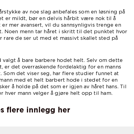
et hårstykke av noe slag anbefales som en løsning på
t er mildt, bør en delvis hårbit være nok til å
 er mer avansert, vil du sannsynligvis trenge en
. Noen menn tar håret i skritt til det punktet hvor
r rare de ser ut med et massivt skallet sted på
 valgt å bare barbere hodet helt. Selv om dette
 ut, er det overraskende fordelaktig for en manns
 Som det viser seg, har flere studier funnet at
n mann med et helt barbert hode i stedet for en
er å holde på det som er igjen av håret hans. Til
er hver mann velger å gjøre helt opp til ham.
s flere innlegg her