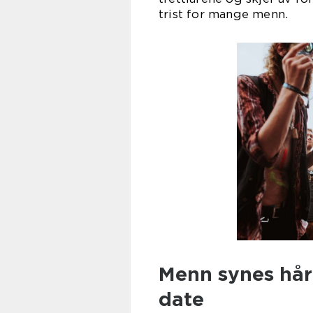
trist f
Menn synes hår 
date