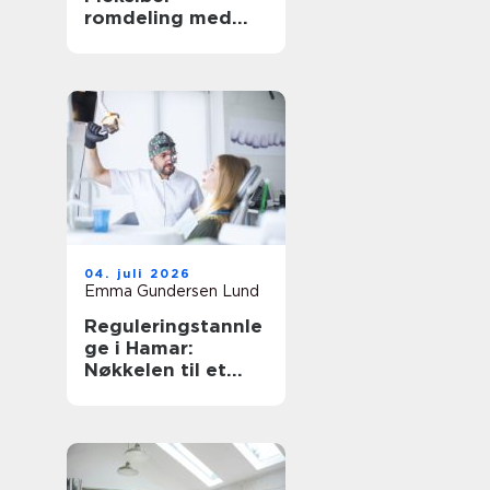
romdeling med
gode lydverdier
04. juli 2026
Emma Gundersen Lund
Reguleringstannle
ge i Hamar:
Nøkkelen til et
sunt smil hele livet