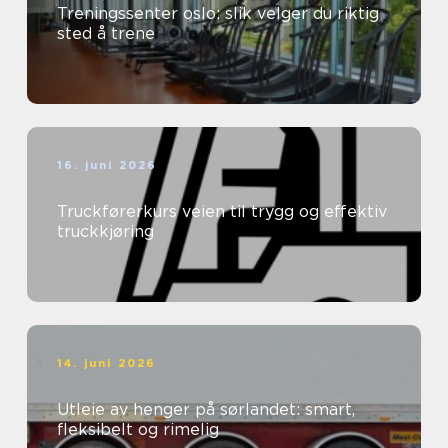
Treningssenter oslo: slik velger du riktig
sted å trene
16. juni 2026
Truckførerkurs veien til trygg og effektiv
truckkjøring
14. juni 2026
Utleie av henger på sørlandet: smart,
fleksibelt og rimelig