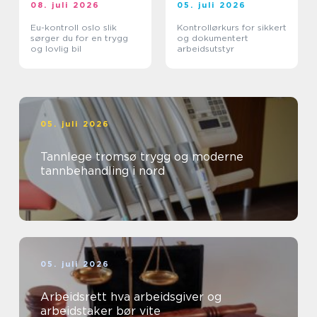
08. juli 2026
05. juli 2026
Eu-kontroll oslo slik
Kontrollørkurs for sikkert
sørger du for en trygg
og dokumentert
og lovlig bil
arbeidsutstyr
05. juli 2026
Tannlege tromsø trygg og moderne
tannbehandling i nord
05. juli 2026
Arbeidsrett hva arbeidsgiver og
arbeidstaker bør vite