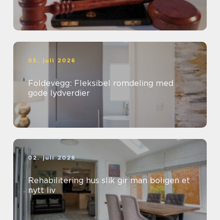
05. juli 2026
Foldevegg: Fleksibel romdeling med
gode lydverdier
02. juli 2026
Rehabilitering hus slik gir man boligen et
nytt liv