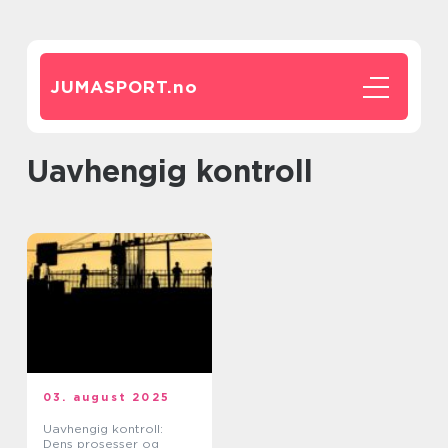
JUMASPORT.
no
uavhengig kontroll
03. august 2025
Uavhengig kontroll:
Dens prosesser og