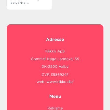
betydning i
byggeprosjekter
Adresse
web:
www.klikko.dk/
Menu
Reklame