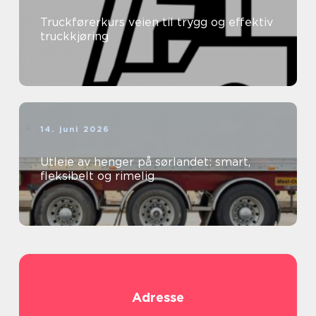
Truckførerkurs veien til trygg og effektiv
truckkjøring
14. juni 2026
Utleie av henger på sørlandet: smart,
fleksibelt og rimelig
Adresse