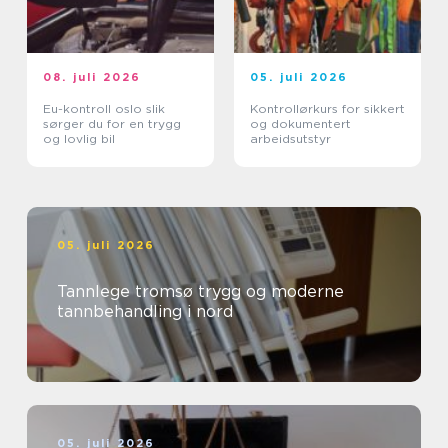
08. juli 2026
05. juli 2026
Eu-kontroll oslo slik
Kontrollørkurs for sikkert
sørger du for en trygg
og dokumentert
og lovlig bil
arbeidsutstyr
05. juli 2026
Tannlege tromsø trygg og moderne
tannbehandling i nord
05. juli 2026