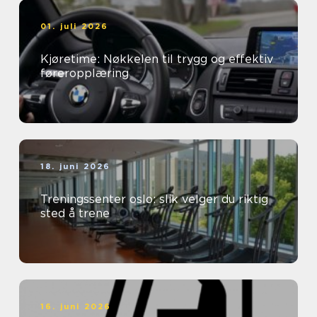
01. juli 2026
Kjøretime: Nøkkelen til trygg og effektiv
føreropplæring
18. juni 2026
Treningssenter oslo: slik velger du riktig
sted å trene
16. juni 2026