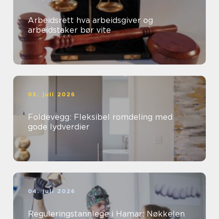
Arbeidsrett hva arbeidsgiver og
arbeidstaker bør vite
05. juli 2026
Foldevegg: Fleksibel romdeling med
gode lydverdier
04. juli 2026
Reguleringstannlege i Hamar: Nøkkelen