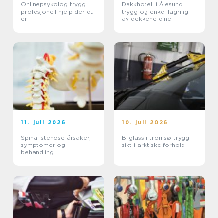
Onlinepsykolog trygg
Dekkhotell i Ålesund
profesjonell hjelp der du
trygg og enkel lagring
er
av dekkene dine
11. juli 2026
10. juli 2026
Spinal stenose årsaker,
Bilglass i tromsø trygg
symptomer og
sikt i arktiske forhold
behandling