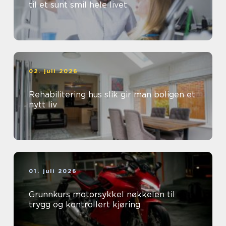
til et sunt smil hele livet
02. juli 2026
Rehabilitering hus slik gir man boligen et
nytt liv
01. juli 2026
Grunnkurs motorsykkel nøkkelen til
trygg og kontrollert kjøring