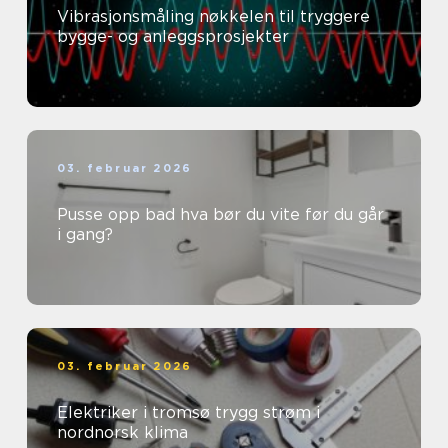
Vibrasjonsmåling nøkkelen til tryggere
bygge- og anleggsprosjekter
03. februar 2026
Pusse opp bad hva bør du vite før du går
i gang?
03. februar 2026
Elektriker i tromsø trygg strøm i
nordnorsk klima