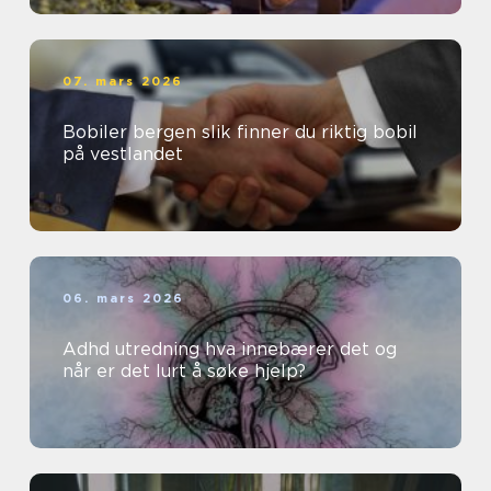
07. mars 2026
Bobiler bergen slik finner du riktig bobil
på vestlandet
06. mars 2026
Adhd utredning hva innebærer det og
når er det lurt å søke hjelp?