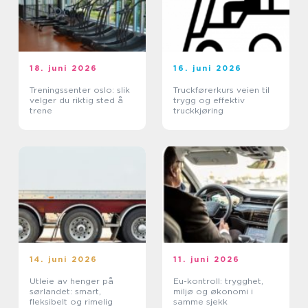
18. juni 2026
16. juni 2026
Treningssenter oslo: slik
Truckførerkurs veien til
velger du riktig sted å
trygg og effektiv
trene
truckkjøring
14. juni 2026
11. juni 2026
Utleie av henger på
Eu-kontroll: trygghet,
sørlandet: smart,
miljø og økonomi i
fleksibelt og rimelig
samme sjekk