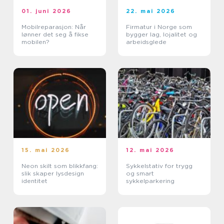
01. juni 2026
22. mai 2026
Mobilreparasjon: Når
Firmatur i Norge som
lønner det seg å fikse
bygger lag, lojalitet og
mobilen?
arbeidsglede
15. mai 2026
12. mai 2026
Neon skilt som blikkfang:
Sykkelstativ for trygg
slik skaper lysdesign
og smart
identitet
sykkelparkering