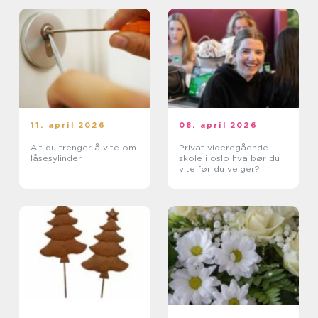
11. april 2026
08. april 2026
Alt du trenger å vite om
Privat videregående
låsesylinder
skole i oslo hva bør du
vite før du velger?