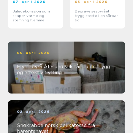
07. april 2026
05. april 2026
Juledekorasjon som
Begravelsesbyrået
skaper varme og
trygg støtte i en sårbar
stemning hjemme
tid
05. april 2026
Flyttebyrå Ålesund slik får du en trygg
og effektiv flytting
02. april 2026
Snøkrabbe norsk delikatesse fra
barentshavet