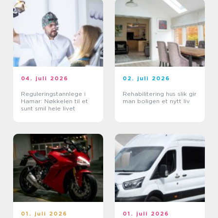
04. juli 2026
02. juli 2026
Reguleringstannlege i
Rehabilitering hus slik gir
Hamar: Nøkkelen til et
man boligen et nytt liv
sunt smil hele livet
01. juli 2026
01. juli 2026