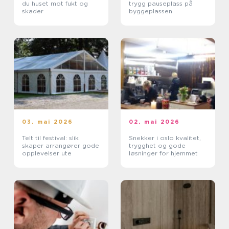
du huset mot fukt og
trygg pauseplass på
skader
byggeplassen
03. mai 2026
02. mai 2026
Telt til festival: slik
Snekker i oslo kvalitet,
skaper arrangører gode
trygghet og gode
opplevelser ute
løsninger for hjemmet