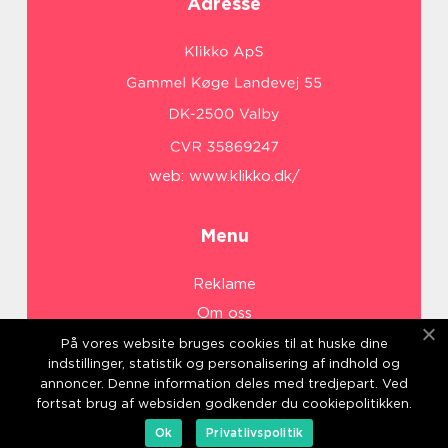
Adresse
web:
www.klikko.dk/
Menu
Reklame
Om oss
Cookies
På vores website bruges cookies til at huske dine
indstillinger, statistik og personalisering af indhold og
Kontakt Oss
annoncer. Denne information deles med tredjepart. Ved
Sitemap
fortsat brug af websiden godkender du cookiepolitikken.
Ok
Privatlivspolitik