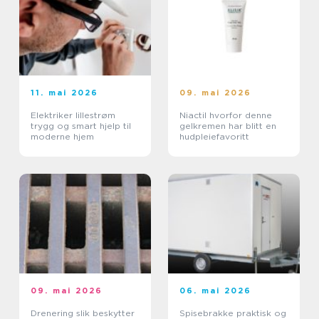
11. mai 2026
09. mai 2026
Elektriker lillestrøm
Niactil hvorfor denne
trygg og smart hjelp til
gelkremen har blitt en
moderne hjem
hudpleiefavoritt
09. mai 2026
06. mai 2026
Drenering slik beskytter
Spisebrakke praktisk og