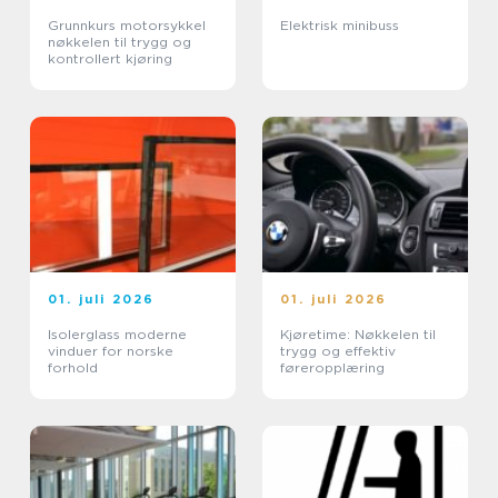
Grunnkurs motorsykkel
Elektrisk minibuss
nøkkelen til trygg og
kontrollert kjøring
01. juli 2026
01. juli 2026
Isolerglass moderne
Kjøretime: Nøkkelen til
vinduer for norske
trygg og effektiv
forhold
føreropplæring